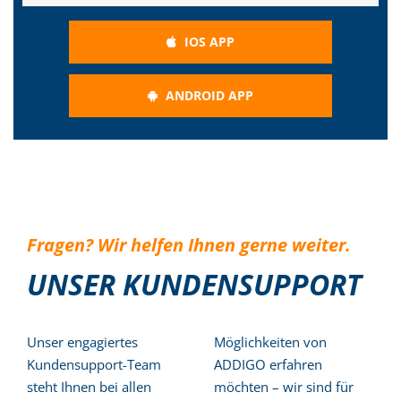
IOS APP
ANDROID APP
Fragen? Wir helfen Ihnen gerne weiter.
UNSER KUNDENSUPPORT
Unser engagiertes
Möglichkeiten von
Kundensupport-Team
ADDIGO erfahren
steht Ihnen bei allen
möchten – wir sind für