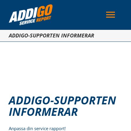
Skip
to
Togg
content
Navi
ADDIGO-SUPPORTEN INFORMERAR
Användningsområden
Lösningar
Licenser
ADDIGO-SUPPORTEN
Kontakta
INFORMERAR
Hjälp och FAQ
Anpassa din service rapport!