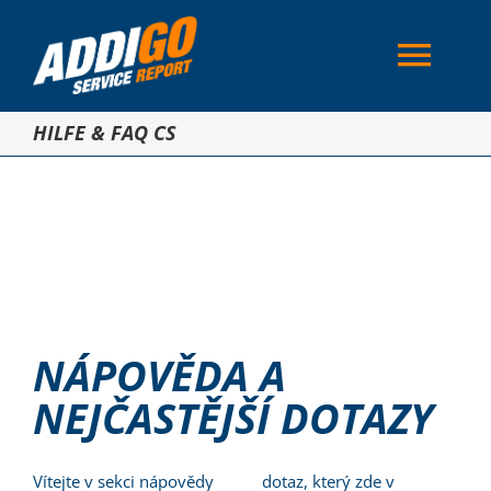
Skip
to
Togg
content
Navi
HILFE & FAQ CS
Oblasti použití
Řešení
Licence
NÁPOVĚDA A
Reference
NEJČASTĚJŠÍ DOTAZY
Blog
Vítejte v sekci nápovědy
dotaz, který zde v