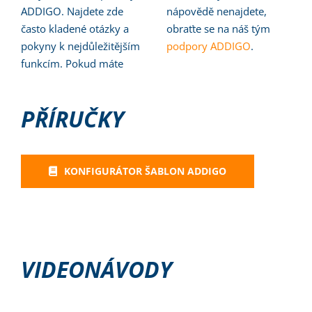
Kontakt
ADDIGO. Najdete zde
nápovědě nenajdete,
často kladené otázky a
obraťte se na náš tým
pokyny k nejdůležitějším
podpory ADDIGO
.
Hilfe & FAQ cs
funkcím. Pokud máte
Přihlásit se
PŘÍRUČKY
KONFIGURÁTOR ŠABLON ADDIGO
VIDEONÁVODY