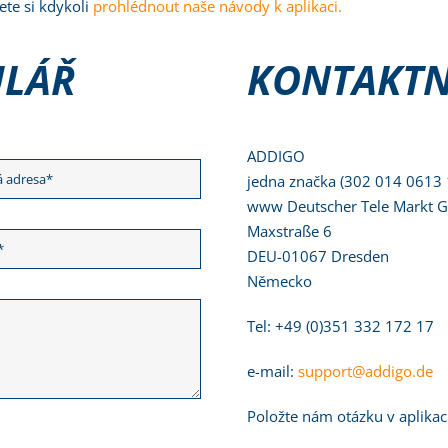
ete si kdykoli
prohlédnout naše návody k aplikaci.
ULÁŘ
KONTAKTN
ADDIGO
jedna značka (302 014 0613 
www Deutscher Tele Markt
Maxstraße 6
DEU-01067 Dresden
Německo
Tel: +49 (0)351 332 172 17
e-mail:
support@addigo.de
Položte nám otázku v aplika