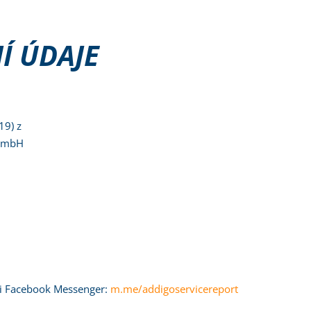
Í ÚDAJE
19) z
 GmbH
ci Facebook Messenger:
m.me/addigoservicereport