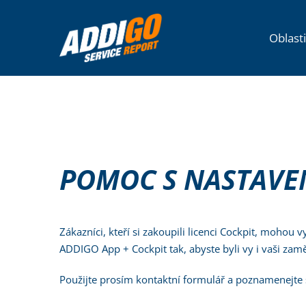
Skip
to
KONTAKT
Oblasti
content
POMOC S NASTAVE
Zákazníci, kteří si zakoupili licenci Cockpit, mohou
ADDIGO App + Cockpit tak, abyste byli vy i vaši zamě
Použijte prosím kontaktní formulář a poznamenejte 