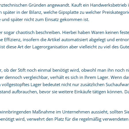
anztechnischen Gründen angewandt. Kauft ein Handwerksbetrieb i
n später in der Bilanz, welche Gipsplatte zu welcher Preiskategori
 und später nicht zum Einsatz gekommen ist.
r sogar chaotisch beschreiben. Hierbei haben Waren keinen feste
hohe Effizienz, insofern die Artikel automatisiert abgelegt und e
 diese Art der Lagerorganisation aber vielleicht zu viel des Gu
er, ob der Stift noch einmal benötigt wird, obwohl man ihn noch 
aber dennoch vergleichbar, verhält es sich in Ihrem Lager. Wenn da
n vollgestopftes Lager bedeutet nicht nur zusätzlichen Suchaufw
tand aufbrauchen, bevor sie weitere Einkäufe tätigen können. 
gewinnbringenden Maßnahme im Unternehmen aussieht, sollten Sie
 benötigt wird, verwehrt den Platz für die regelmäßig verwendeten 