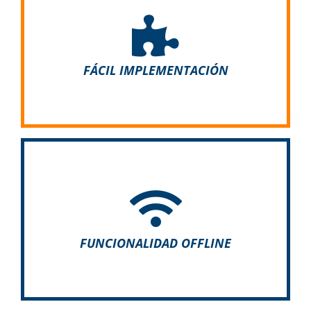
Con ADDIGO puede importar sus datos, listas y
directorios existentes de forma rápida y sencilla,
por ejemplo, mediante archivos CSV o XML. Las
interfaces abiertas facilitan la integración en
FÁCIL IMPLEMENTACIÓN
estructuras existentes.
Con la aplicación ADDIGO, los datos también se
pueden registrar sin conexión. En cuanto el
smartphone o la tableta tienen conexión a
Internet, la aplicación y el cockpit se sincronizan
FUNCIONALIDAD OFFLINE
y se transfieren los datos.