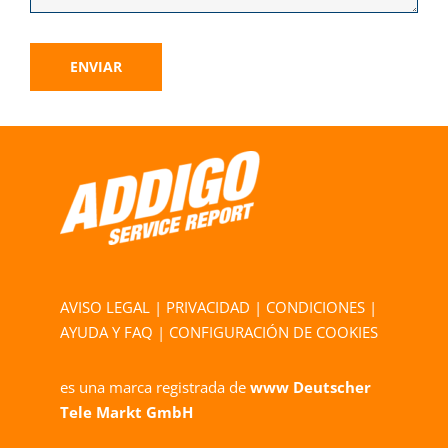
ENVIAR
AVISO LEGAL
|
PRIVACIDAD
|
CONDICIONES
|
AYUDA Y FAQ
|
CONFIGURACIÓN DE COOKIES
es una marca registrada de
www Deutscher
Tele Markt GmbH