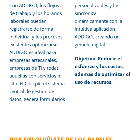
Con ADDIGO, los flujos
personalizables y los
de trabajo y los horarios
sincroniza
laborales pueden
dinámicamente con la
registrarse de forma
intuitiva aplicación
individual y los procesos
ADDIGO, creando un
existentes optimizarse.
gemelo digital.
ADDIGO es ideal para
Objetivo: Reducir el
empresas artesanales,
esfuerzo y los costos,
empresas de TI y todas
además de optimizar el
aquellas con servicios in
uso de recursos.
situ. El Cockpit, el sistema
central de gestión de
datos, genera formularios
POR FIN OLVÍDATE DE LOS PAPELES…