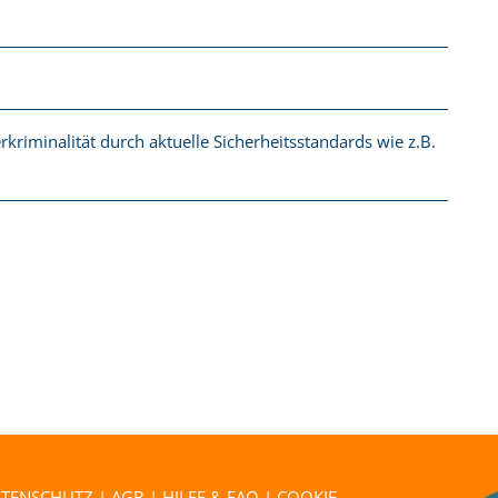
kriminalität durch aktuelle Sicherheitsstandards wie z.B.
ATENSCHUTZ
|
AGB
|
HILFE & FAQ
|
COOKIE-