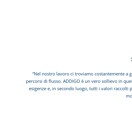
Settore: Servi
“Nel nostro lavoro ci troviamo costantemente a ge
percorsi di flusso. ADDIGO è un vero sollievo in ques
esigenze e, in secondo luogo, tutti i valori raccolti
mo
Settore: Installator