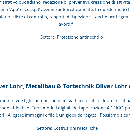
tivo quotidiano: redazione di preventivi, creazione di attività, 
onenti ‘App’ e ‘Cockpit’ avviene automaticamente. In questo modo tu
tario e liste di controllo, rapporti di ispezione – anche per le gr
lavoro!”
ione antincendio
ver Lohr, Metallbau & Tortechnik Oliver Lohr 
etri diversi giocano un ruolo nei vari protocolli di test e install
odo affidabile. Con i moduli digitali dell’applicazione ADDIGO po
viarli. Allegare immagini e file è un gioco da ragazzi. Possiamo 
ioni metalliche